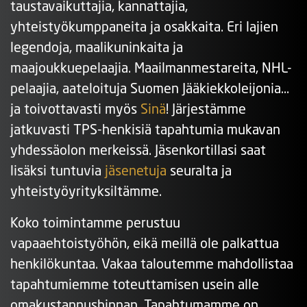
taustavaikuttajia, kannattajia,
yhteistyökumppaneita ja osakkaita. Eri lajien
legendoja, maalikuninkaita ja
maajoukkuepelaajia. Maailmanmestareita, NHL-
pelaajia, aateloituja Suomen Jääkiekkoleijonia…
ja toivottavasti myös
Sinä
! Järjestämme
jatkuvasti TPS-henkisiä tapahtumia mukavan
yhdessäolon merkeissä. Jäsenkortillasi saat
lisäksi tuntuvia
jäsenetuja
seuralta ja
yhteistyöyrityksiltämme.
Koko toimintamme perustuu
vapaaehtoistyöhön, eikä meillä ole palkattua
henkilökuntaa. Vakaa taloutemme mahdollistaa
tapahtumiemme toteuttamisen usein alle
omakustannushinnan. Tapahtumamme on