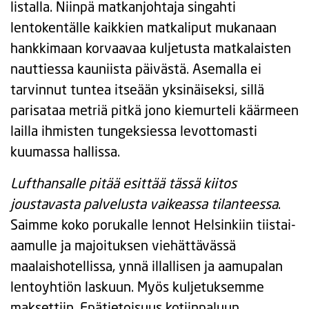
listalla. Niinpä matkanjohtaja singahti
lentokentälle kaikkien matkaliput mukanaan
hankkimaan korvaavaa kuljetusta matkalaisten
nauttiessa kauniista päivästä. Asemalla ei
tarvinnut tuntea itseään yksinäiseksi, sillä
parisataa metriä pitkä jono kiemurteli käärmeen
lailla ihmisten tungeksiessa levottomasti
kuumassa hallissa.
Lufthansalle pitää esittää tässä kiitos
joustavasta palvelusta vaikeassa tilanteessa
.
Saimme koko porukalle lennot Helsinkiin tiistai-
aamulle ja majoituksen viehättävässä
maalaishotellissa, ynnä illallisen ja aamupalan
lentoyhtiön laskuun. Myös kuljetuksemme
maksettiin. Epätietoisuus kotiinpaluun