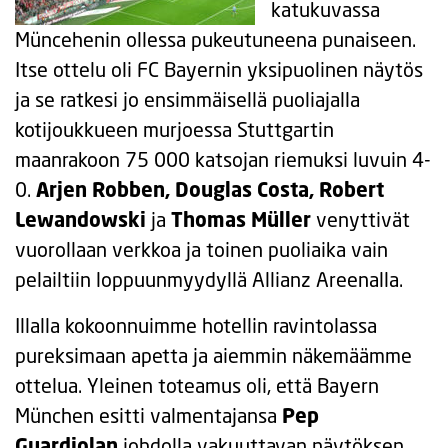
katukuvassa
Müncehenin ollessa pukeutuneena punaiseen.
Itse ottelu oli FC Bayernin yksipuolinen näytös
ja se ratkesi jo ensimmäisellä puoliajalla
kotijoukkueen murjoessa Stuttgartin
maanrakoon 75 000 katsojan riemuksi luvuin 4-
0.
Arjen Robben, Douglas Costa, Robert
Lewandowski
ja
Thomas Müller
venyttivät
vuorollaan verkkoa ja toinen puoliaika vain
pelailtiin loppuunmyydyllä Allianz Areenalla.
Illalla kokoonnuimme hotellin ravintolassa
pureksimaan apetta ja aiemmin näkemäämme
ottelua. Yleinen toteamus oli, että Bayern
München esitti valmentajansa
Pep
Guardiolan
johdolla vakuuttavan näytöksen