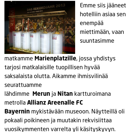
Emme siis jääneet
hotelliin asiaa sen
enempää
miettimään, vaan
suuntasimme
matkamme
Marienplatzille
, jossa yhdistys
tarjosi matkalaisille tuopillisen hyvää
saksalaista olutta. Aikamme ihmisvilinää
seurattuamme
lähdimme
Merun
ja
Nitan
kartturoimana
metrolla
Allianz Areenalle FC
Bayernin
mykistävään museoon. Näytteillä oli
pokaali poikineen ja muutakin rekvisiittaa
vuosikymmenten varrelta yli käsityskyvyn.