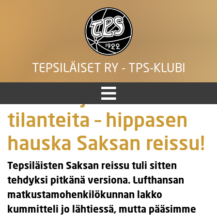
TEPSILÄISET RY - TPS-KLUBI
Vauhtia ja vaarallisia
tilanteita – hippasen
hauska Saksan reissu!
Tepsiläisten Saksan reissu tuli sitten
tehdyksi pitkänä versiona. Lufthansan
matkustamohenkilökunnan lakko
kummitteli jo lähtiessä, mutta pääsimme