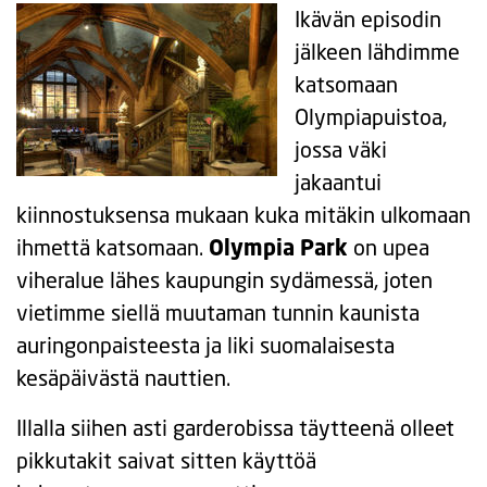
Ikävän episodin
jälkeen lähdimme
katsomaan
Olympiapuistoa,
jossa väki
jakaantui
kiinnostuksensa mukaan kuka mitäkin ulkomaan
ihmettä katsomaan.
Olympia Park
on upea
viheralue lähes kaupungin sydämessä, joten
vietimme siellä muutaman tunnin kaunista
auringonpaisteesta ja liki suomalaisesta
kesäpäivästä nauttien.
Illalla siihen asti garderobissa täytteenä olleet
pikkutakit saivat sitten käyttöä