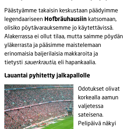
Päästyämme takaisin keskustaan päädyimme
legendaariseen
Hofbräuhausiin
katsomaan,
olisiko pöytävarauksemme jo käytettävissä.
Alakerrassa ei ollut tilaa, mutta saimme pöydän
yläkerrasta ja pääsimme maistelemaan
erinomaisia baijerilaisia makkaroita ja
tietysti
sauerkrautia
, eli hapankaalia.
Lauantai pyhitetty jalkapallolle
Odotukset olivat
korkealla aamun
valjetessa
sateisena.
Pelipäivä näkyi