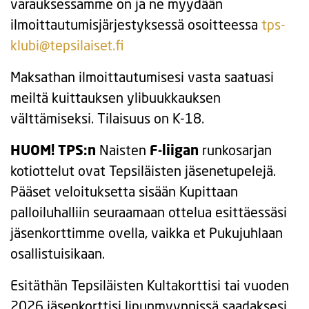
varauksessamme on ja ne myydään
ilmoittautumisjärjestyksessä osoitteessa
tps-
klubi@tepsilaiset.fi
Maksathan ilmoittautumisesi vasta saatuasi
meiltä kuittauksen ylibuukkauksen
välttämiseksi. Tilaisuus on K-18.
HUOM! TPS:n
Naisten
F-liigan
runkosarjan
kotiottelut ovat Tepsiläisten jäsenetupelejä.
Pääset veloituksetta sisään Kupittaan
palloiluhalliin seuraamaan ottelua esittäessäsi
jäsenkorttimme ovella, vaikka et Pukujuhlaan
osallistuisikaan.
Esitäthän Tepsiläisten Kultakorttisi tai vuoden
2026 jäsenkorttisi lipunmyynnissä saadaksesi