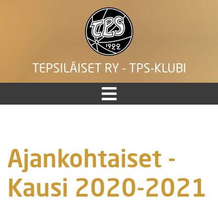
TEPSILÄISET RY - TPS-KLUBI
Ajankohtaiset -
Kausi 2020-2021