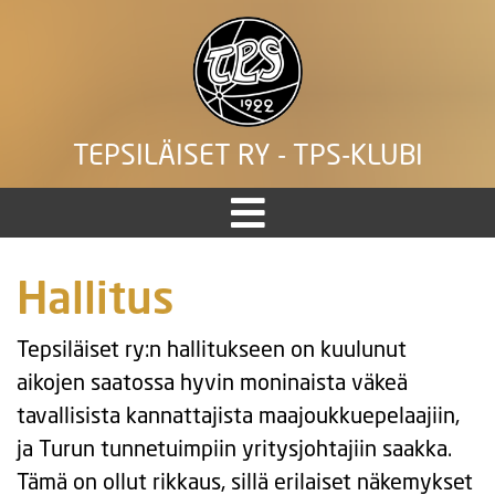
TEPSILÄISET RY - TPS-KLUBI
Hallitus
Tepsiläiset ry:n hallitukseen on kuulunut
aikojen saatossa hyvin moninaista väkeä
tavallisista kannattajista maajoukkuepelaajiin,
ja Turun tunnetuimpiin yritysjohtajiin saakka.
Tämä on ollut rikkaus, sillä erilaiset näkemykset