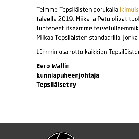
Teimme Tepsiläisten porukalla
ikimui
talvella 2019. Miika ja Petu olivat tuo
tunteneet itseämme tervetulleemmiksi
Miikaa Tepsiläisten standaarilla, jonk
Lämmin osanotto kaikkien Tepsiläiste
Eero Wallin
kunniapuheenjohtaja
Tepsiläiset ry