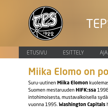
TEP
ETUSIVU
ESITTELY
AJ
Miika Elomo on po
Suru-uutinen
Miika Elomon
kuolemast
Suomen mestaruuden
HIFK:ssa
1998
intohimoisesta, mustavalkoisella sydä
vuonna 1995.
Washington Capitals
h