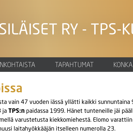
SILÄISET RY - TPS-K
ANKOHTAISTA
TAPAHTUMAT
KONKA
issa
a vain 47 vuoden iässä yllätti kaikki sunnuntaina 9
 ja
TPS:n
paidassa 1999. Hänet tunteneille jäi pää
mellä varustetusta kiekkomiehestä. Elomo varattiin
uusi laitahyökkääjän itselleen numerolla 23.