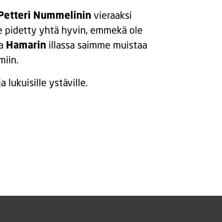
Petteri Nummelinin
vieraaksi
e pidetty yhtä hyvin, emmekä ole
sa
Hamarin
illassa saimme muistaa
miin.
a lukuisille ystäville.