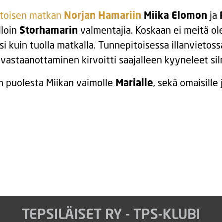
stoisen matkan
Norjan Hamariin
Miika Elomon
ja
lloin
Storhamarin
valmentajia. Koskaan ei meitä ol
 kuin tuolla matkalla. Tunnepitoisessa illanvietos
a vastaanottaminen kirvoitti saajalleen kyyneleet sil
n puolesta Miikan vaimolle
Marialle
, sekä omaisille j
TEPSILÄISET RY - TPS-KLUBI