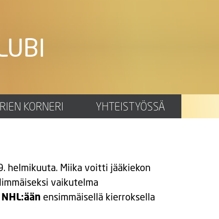
LUBI
RIEN KORNERI
YHTEISTYÖSSÄ
. helmikuuta. Miika voitti jääkiekon
llimmäiseksi vaikutelma
NHL:ään
ensimmäisellä kierroksella