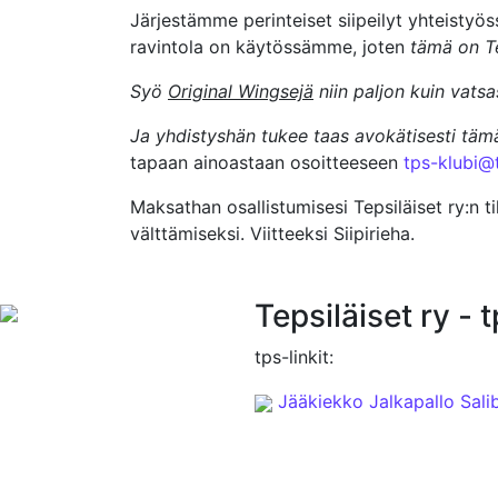
Järjestämme perinteiset siipeilyt yhteistyö
ravintola on käytössämme, joten
tämä on Te
Syö
Original Wingsejä
niin paljon kuin vats
Ja yhdistyshän tukee taas avokätisesti täm
tapaan ainoastaan osoitteeseen
tps-klubi@t
Maksathan osallistumisesi Tepsiläiset ry:n t
välttämiseksi. Viitteeksi Siipirieha.
Tepsiläiset ry - 
tps-linkit:
Jääkiekko
Jalkapallo
Sali