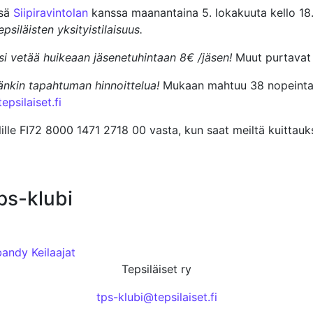
ssä
Siipiravintolan
kanssa maanantaina 5. lokakuuta kello 18
psiläisten yksityistilaisuus.
asi vetää huikeaan jäsenetuhintaan
8€ /jäsen!
Muut purtavat 
änkin tapahtuman hinnoittelua!
Mukaan mahtuu 38 nopeinta 
epsilaiset.fi
ilille FI72 8000 1471 2718 00 vasta, kun saat meiltä kuittau
tps-klubi
bandy
Keilaajat
Tepsiläiset ry
tps-klubi@tepsilaiset.fi