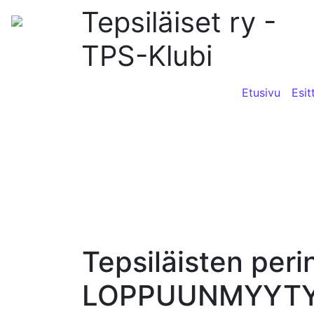
Tepsiläiset ry -
TPS-Klubi
Etusivu
Esit
Tepsiläisten peri
LOPPUUNMYYT