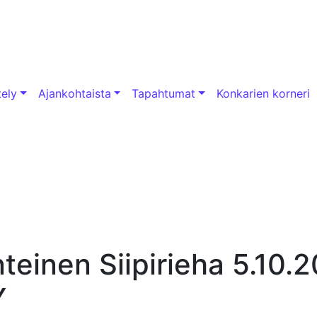
tely
Ajankohtaista
Tapahtumat
Konkarien korneri
nteinen Siipirieha 5.10.
Y