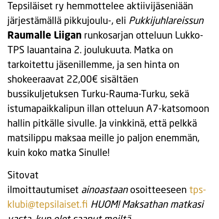
Tepsiläiset ry hemmottelee aktiivijäseniään
järjestämällä pikkujoulu-, eli
Pukkijuhlareissun
Raumalle Liigan
runkosarjan otteluun Lukko-
TPS lauantaina 2. joulukuuta. Matka on
tarkoitettu jäsenillemme, ja sen hinta on
shokeeraavat 22,00€ sisältäen
bussikuljetuksen Turku-Rauma-Turku, sekä
istumapaikkalipun illan otteluun A7-katsomoon
hallin pitkälle sivulle. Ja vinkkinä, että pelkkä
matsilippu maksaa meille jo paljon enemmän,
kuin koko matka Sinulle!
Sitovat
ilmoittautumiset
ainoastaan
osoitteeseen
tps-
klubi@tepsilaiset.fi
HUOM! Maksathan matkasi
vasta, kun olet saanut meiltä