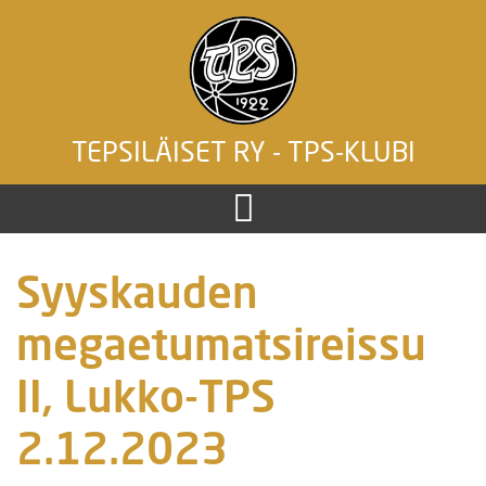
TEPSILÄISET RY - TPS-KLUBI
Syyskauden
megaetumatsireissu
II, Lukko-TPS
2.12.2023