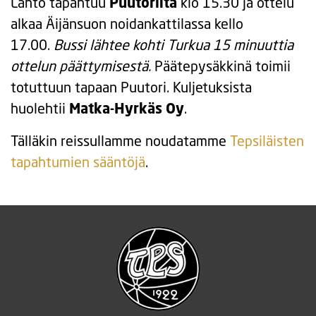
Lähtö tapahtuu
Puutorilta
klo 15.30 ja ottelu
alkaa Äijänsuon noidankattilassa kello
17.00.
Bussi lähtee kohti Turkua 15 minuuttia
ottelun päättymisestä.
Päätepysäkkinä toimii
totuttuun tapaan Puutori. Kuljetuksista
huolehtii
Matka-Hyrkäs Oy
.
Tälläkin reissullamme noudatamme
Tepsiläisten
tapahtumien sääntöjä
.