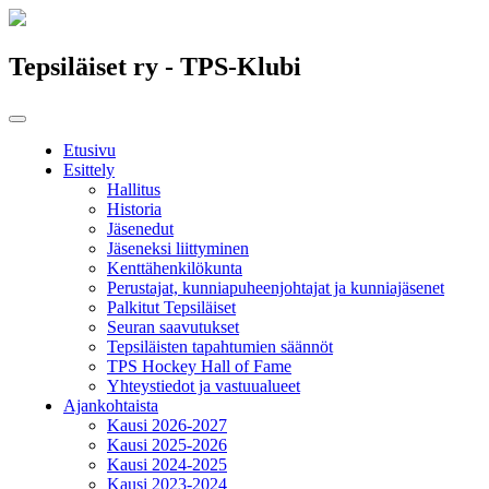
Tepsiläiset ry - TPS-Klubi
Etusivu
Esittely
Hallitus
Historia
Jäsenedut
Jäseneksi liittyminen
Kenttähenkilökunta
Perustajat, kunniapuheenjohtajat ja kunniajäsenet
Palkitut Tepsiläiset
Seuran saavutukset
Tepsiläisten tapahtumien säännöt
TPS Hockey Hall of Fame
Yhteystiedot ja vastuualueet
Ajankohtaista
Kausi 2026-2027
Kausi 2025-2026
Kausi 2024-2025
Kausi 2023-2024