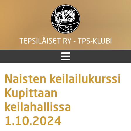
TEPSILÄISET RY - TPS-KLUBI
Naisten keilailukurssi
Kupittaan
keilahallissa
1.10.2024