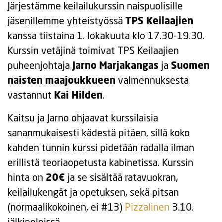
Järjestämme keilailukurssin naispuolisille
jäsenillemme yhteistyössä
TPS Keilaajien
kanssa tiistaina 1. lokakuuta klo 17.30-19.30.
Kurssin vetäjinä toimivat TPS Keilaajien
puheenjohtaja
Jarno Marjakangas
ja
Suomen
naisten maajoukkueen
valmennuksesta
vastannut
Kai Hilden
.
Kaitsu ja Jarno ohjaavat kurssilaisia
sananmukaisesti kädestä pitäen, sillä koko
kahden tunnin kurssi pidetään radalla ilman
erillistä teoriaopetusta kabinetissa. Kurssin
hinta on
20€
ja se sisältää ratavuokran,
keilailukengät ja opetuksen, sekä pitsan
(normaalikokoinen, ei #13)
Pizzalinen
3.10.
jälkipeleissä.