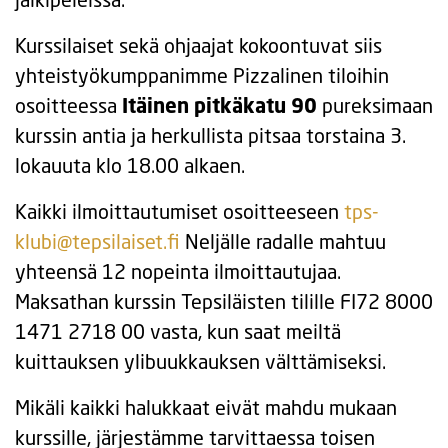
Kurssilaiset sekä ohjaajat kokoontuvat siis
yhteistyökumppanimme Pizzalinen tiloihin
osoitteessa
Itäinen pitkäkatu 90
pureksimaan
kurssin antia ja herkullista pitsaa torstaina 3.
lokauuta klo 18.00 alkaen.
Kaikki ilmoittautumiset osoitteeseen
tps-
klubi@tepsilaiset.fi
Neljälle radalle mahtuu
yhteensä 12 nopeinta ilmoittautujaa.
Maksathan kurssin Tepsiläisten tilille FI72 8000
1471 2718 00 vasta, kun saat meiltä
kuittauksen ylibuukkauksen välttämiseksi.
Mikäli kaikki halukkaat eivät mahdu mukaan
kurssille, järjestämme tarvittaessa toisen