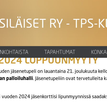
SILÄISET RY - TPS-K
äsenetupeli TPS – Welhot
ANKOHTAISTA
TAPAHTUMAT
KONKA
2.2024 LOPPUUNMYYTY
den jäsenetupeli on lauantaina 21. joulukuuta kell
an palloiluhalli
. Jäsenetupeliin ovat tervetulleita
ai vuoden 2024 jäsenkorttisi lipunmyynnissä saadaks