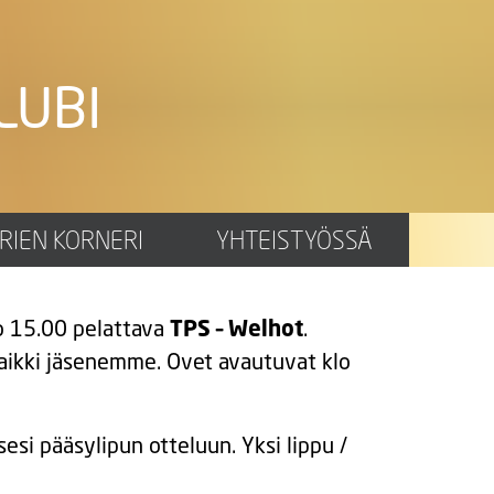
LUBI
 & Tepsiläisten
RIEN KORNERI
YHTEISTYÖSSÄ
o 15.00 pelattava
TPS – Welhot
.
 kaikki jäsenemme. Ovet avautuvat klo
esi pääsylipun otteluun. Yksi lippu /