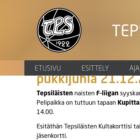
TEP
Naisten F-liigan j
ETUSIVU
ESITTELY
AJ
pukkijuhla 21.1
Tepsiläisten
naisten
F-liigan
syyskau
Pelipaikka on tuttuun tapaan
Kupitta
14.00.
Esitäthän Tepsiläisten Kultakorttisi t
jäsenkortti.