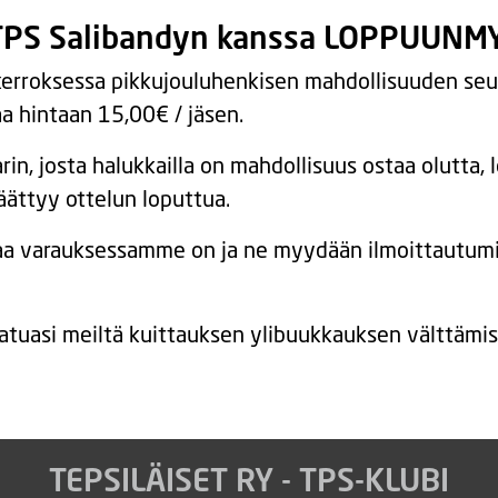
ä TPS Salibandyn kanssa LOPPUUNM
okerroksessa pikkujouluhenkisen mahdollisuuden seura
a hintaan 15,00€ / jäsen.
rin, josta halukkailla on mahdollisuus ostaa olutta, l
äättyy ottelun loputtua.
tilaa varauksessamme on ja ne myydään ilmoittautum
tuasi meiltä kuittauksen ylibuukkauksen välttämise
TEPSILÄISET RY - TPS-KLUBI