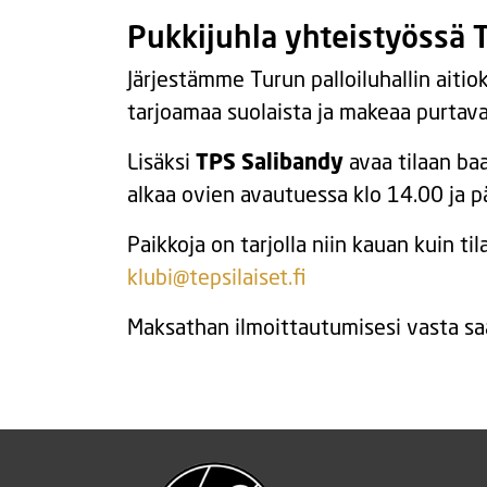
Pukkijuhla yhteistyöss
Järjestämme Turun palloiluhallin aiti
tarjoamaa suolaista ja makeaa purtava
Lisäksi
TPS Salibandy
avaa tilaan baa
alkaa ovien avautuessa klo 14.00 ja p
Paikkoja on tarjolla niin kauan kuin 
klubi@tepsilaiset.fi
Maksathan ilmoittautumisesi vasta saa