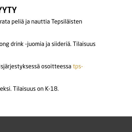
YYTY
ta peliä ja nauttia Tepsiläisten
ong drink -juomia ja siideriä. Tilaisuus
isjärjestyksessä osoitteessa
tps-
ksi. Tilaisuus on K-18.