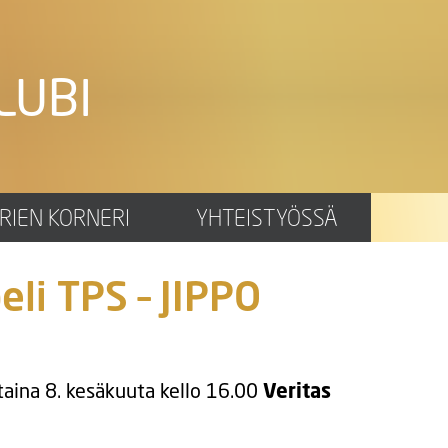
LUBI
RIEN KORNERI
YHTEISTYÖSSÄ
eli TPS – JIPPO
taina 8. kesäkuuta kello 16.00
Veritas