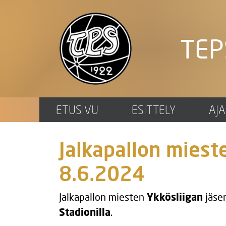
TEP
ETUSIVU
ESITTELY
AJ
Jalkapallon miest
8.6.2024
Jalkapallon miesten
Ykkösliigan
jäse
Stadionilla
.