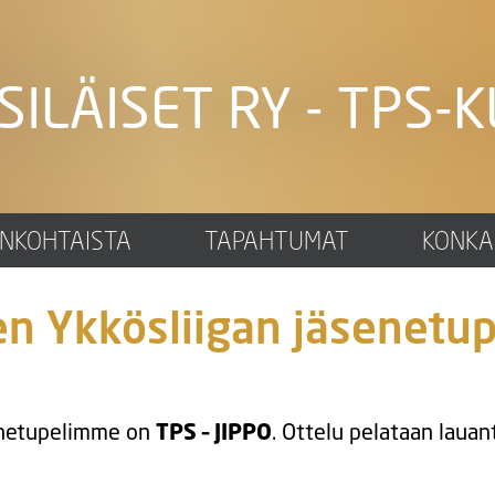
SILÄISET RY - TPS-K
ANKOHTAISTA
TAPAHTUMAT
KONKA
en Ykkösliigan jäsenetup
netupelimme on
TPS – JIPPO
. Ottelu pelataan lauan