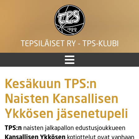
TEPSILÄISET RY - TPS-KLUBI
Kesäkuun TPS:n
Naisten Kansallisen
Ykkösen jäsenetupeli
TPS:n
naisten jalkapallon edustusjoukkueen
Kansallisen Ykkösen
kotiottelut ovat vanhaan