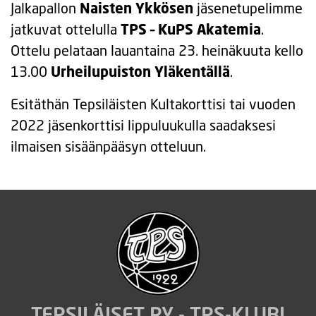
Jalkapallon
Naisten Ykkösen
jäsenetupelimme
jatkuvat ottelulla
TPS – KuPS Akatemia
.
Ottelu pelataan lauantaina 23. heinäkuuta kello
13.00
Urheilupuiston Yläkentällä
.
Esitäthän Tepsiläisten Kultakorttisi tai vuoden
2022 jäsenkorttisi lippuluukulla saadaksesi
ilmaisen sisäänpääsyn otteluun.
TEPSILÄISET RY - TPS-KLUBI