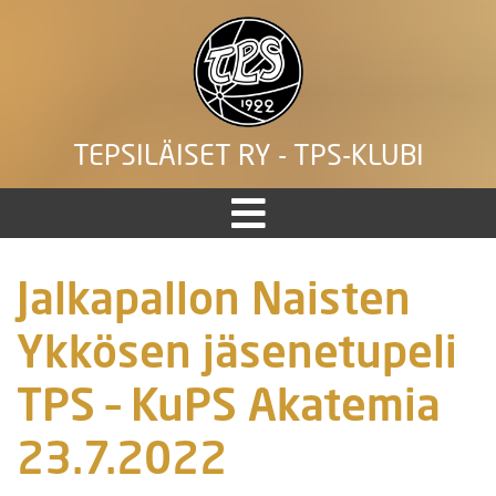
TEPSILÄISET RY - TPS-KLUBI
Jalkapallon Naisten
Ykkösen jäsenetupeli
TPS – KuPS Akatemia
23.7.2022