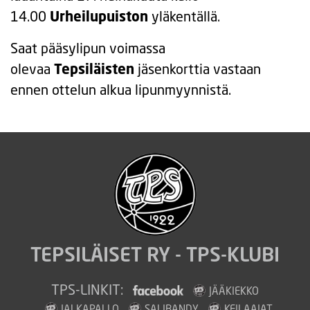
14.00
Urheilupuiston
yläkentällä.
Saat pääsylipun voimassa
olevaa
Tepsiläisten
jäsenkorttia vastaan
ennen ottelun alkua lipunmyynnistä.
TEPSILÄISET RY - TPS-KLUBI
TPS-LINKIT:
JÄÄKIEKKO
JALKAPALLO
SALIBANDY
KEILAAJAT