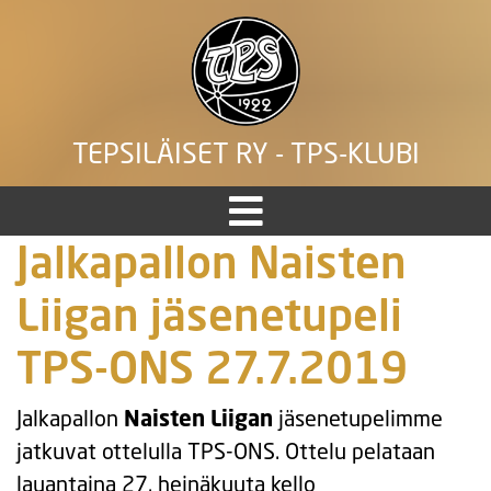
TEPSILÄISET RY - TPS-KLUBI
Jalkapallon Naisten
Liigan jäsenetupeli
TPS-ONS 27.7.2019
Jalkapallon
Naisten Liigan
jäsenetupelimme
jatkuvat ottelulla TPS-ONS. Ottelu pelataan
lauantaina 27. heinäkuuta kello