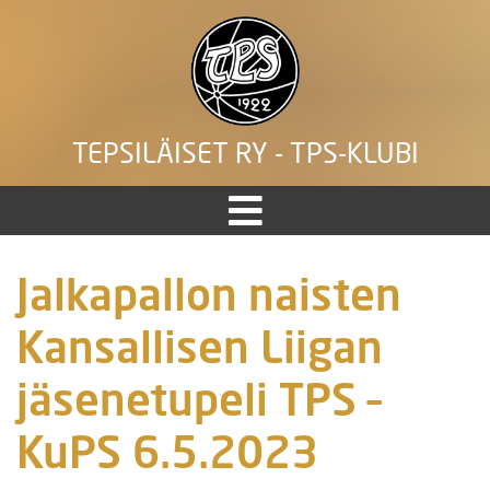
TEPSILÄISET RY - TPS-KLUBI
Jalkapallon naisten
Kansallisen Liigan
jäsenetupeli TPS –
KuPS 6.5.2023