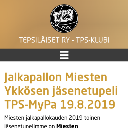
TEPSILÄISET RY - TPS-KLUBI
Jalkapallon Miesten
Ykkösen jäsenetupeli
TPS-MyPa 19.8.2019
Miesten jalkapallokauden 2019 toinen
jäsenetupelimme on
Miesten