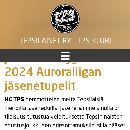
TEPSILÄISET RY - TPS-KLUBI
Jääkiekon syyskuun
2024 Auroraliigan
jäsenetupelit
HC TPS
hemmottelee meitä Tepsiläisiä
hienoilla jäseneduilla. Jäsenenämme sinulla on
tilaisuus tutustua veloituksetta Tepsin naisten
edustusjoukkueen edesottamuksiin, sillä pääset