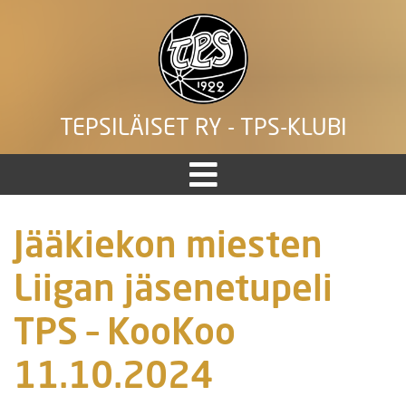
TEPSILÄISET RY - TPS-KLUBI
Jääkiekon miesten
Liigan jäsenetupeli
TPS – KooKoo
11.10.2024