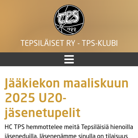
TEPSILÄISET RY - TPS-KLUBI
Jääkiekon maaliskuun
2025 U20-
jäsenetupelit
HC TPS hemmottelee meitä Tepsiläisiä hienoilla
jäseneduilla. Jäsenenämme sinulla on tilaisuus