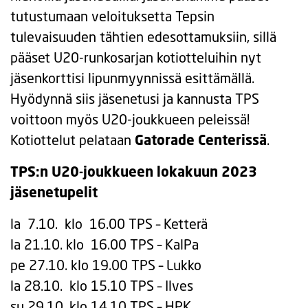
tutustumaan veloituksetta Tepsin
tulevaisuuden tähtien edesottamuksiin, sillä
pääset U20-runkosarjan kotiotteluihin nyt
jäsenkorttisi lipunmyynnissä esittämällä.
Hyödynnä siis jäsenetusi ja kannusta TPS
voittoon myös U20-joukkueen peleissä!
Kotiottelut pelataan
Gatorade Centerissä
.
TPS:n U20-joukkueen lokakuun 2023
jäsenetupelit
la 7.10. klo 16.00 TPS – Ketterä
la 21.10. klo 16.00 TPS – KalPa
pe 27.10. klo 19.00 TPS – Lukko
la 28.10. klo 15.10 TPS – Ilves
su 29.10. klo 14.10 TPS – HPK