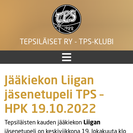
TEPSILÄISET RY - TPS-KLUBI
Jääkiekon Liigan
jäsenetupeli TPS –
HPK 19.10.2022
Tepsiläisten kauden jääkiekon
Liigan
jäsenetupeli on keskiviikkona 19. lokakuuta klo