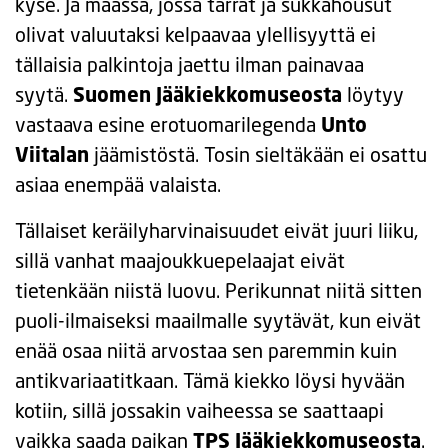
kyse. Ja maassa, jossa tarrat ja sukkahousut
olivat valuutaksi kelpaavaa ylellisyyttä ei
tällaisia palkintoja jaettu ilman painavaa
syytä.
Suomen Jääkiekkomuseosta
löytyy
vastaava esine erotuomarilegenda
Unto
Viitalan
jäämistöstä. Tosin sieltäkään ei osattu
asiaa enempää valaista.
Tällaiset keräilyharvinaisuudet eivät juuri liiku,
sillä vanhat maajoukkuepelaajat eivät
tietenkään niistä luovu. Perikunnat niitä sitten
puoli-ilmaiseksi maailmalle syytävät, kun eivät
enää osaa niitä arvostaa sen paremmin kuin
antikvariaatitkaan. Tämä kiekko löysi hyvään
kotiin, sillä jossakin vaiheessa se saattaapi
vaikka saada paikan
TPS Jääkiekkomuseosta
.