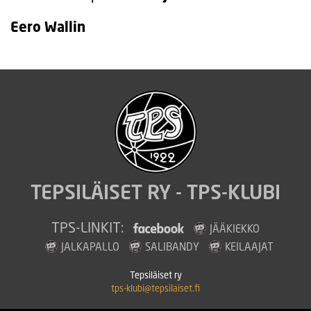
Eero Wallin
TEPSILÄISET RY - TPS-KLUBI
TPS-LINKIT:
JÄÄKIEKKO
JALKAPALLO
SALIBANDY
KEILAAJAT
Tepsiläiset ry
tps-klubi@tepsilaiset.fi