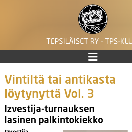
TEPSILÄISET RY - TPS-KL
Vintiltä tai antikasta
löytynyttä Vol. 3
Izvestija-turnauksen
lasinen palkintokiekko
Izvestija-