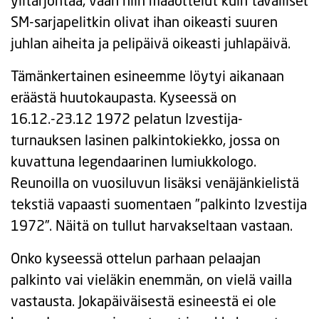
ylitarjontaa, vaan niin maaottelut kuin tavalliset
SM-sarjapelitkin olivat ihan oikeasti suuren
juhlan aiheita ja pelipäivä oikeasti juhlapäivä.
Tämänkertainen esineemme löytyi aikanaan
eräästä huutokaupasta. Kyseessä on
16.12.-23.12 1972 pelatun Izvestija-
turnauksen lasinen palkintokiekko, jossa on
kuvattuna legendaarinen lumiukkologo.
Reunoilla on vuosiluvun lisäksi venäjänkielistä
tekstiä vapaasti suomentaen ”palkinto Izvestija
1972”. Näitä on tullut harvakseltaan vastaan.
Onko kyseessä ottelun parhaan pelaajan
palkinto vai vieläkin enemmän, on vielä vailla
vastausta. Jokapäiväisestä esineestä ei ole