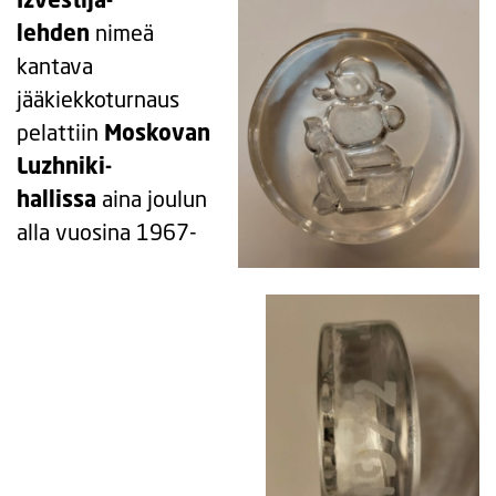
lehden
nimeä
kantava
jääkiekkoturnaus
pelattiin
Moskovan
Luzhniki-
hallissa
aina joulun
alla vuosina 1967-