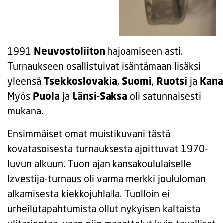
1991
Neuvostoliiton
hajoamiseen asti.
Turnaukseen osallistuivat isäntämaan lisäksi
yleensä
Tsekkoslovakia
,
Suomi
,
Ruotsi
ja
Kana
Myös
Puola
ja
Länsi-Saksa
oli satunnaisesti
mukana.
Ensimmäiset omat muistikuvani tästä
kovatasoisesta turnauksesta ajoittuvat 1970-
luvun alkuun. Tuon ajan kansakoululaiselle
Izvestija-turnaus oli varma merkki joululoman
alkamisesta kiekkojuhlalla. Tuolloin ei
urheilutapahtumista ollut nykyisen kaltaista