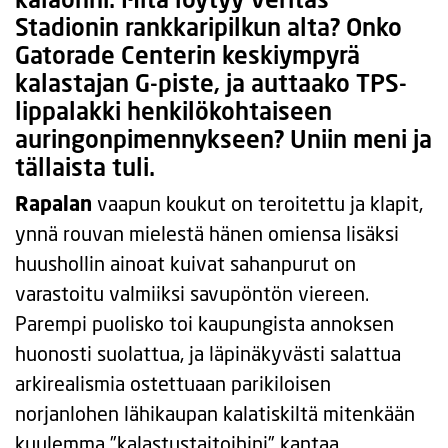
Stadionin rankkaripilkun alta? Onko
Gatorade Centerin keskiympyrä
kalastajan G-piste, ja auttaako TPS-
lippalakki henkilökohtaiseen
auringonpimennykseen? Uniin meni ja
tällaista tuli.
Rapalan
vaapun koukut on teroitettu ja klapit,
ynnä rouvan mielestä hänen omiensa lisäksi
huushollin ainoat kuivat sahanpurut on
varastoitu valmiiksi savupöntön viereen.
Parempi puolisko toi kaupungista annoksen
huonosti suolattua, ja läpinäkyvästi salattua
arkirealismia ostettuaan parikiloisen
norjanlohen lähikaupan kalatiskiltä mitenkään
kuulemma ”kalastustaitoihini” kantaa