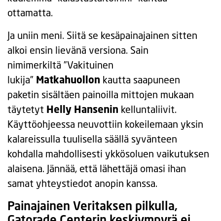
ottamatta.
Ja uniin meni. Siitä se kesäpainajainen sitten
alkoi ensin lievänä versiona. Sain
nimimerkiltä
”Vakituinen
lukija”
Matkahuollon
kautta saapuneen
paketin sisältäen painoilla mittojen mukaan
täytetyt
Helly Hansenin
kelluntaliivit.
Käyttöohjeessa neuvottiin kokeilemaan yksin
kalareissulla tuulisella säällä syvänteen
kohdalla mahdollisesti ykkösoluen vaikutuksen
alaisena. Jännää, että lähettäjä omasi ihan
samat yhteystiedot anopin kanssa.
Painajainen Veritaksen pilkulla,
Gatorade Centerin keskiympyrä ei