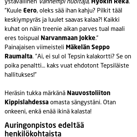
ystävällinen
Vanhempi huoltaja
,
Hyökin Reka
.
”Kuule
Eero
, oleks sää ihan kahju? Pilkit tääl
keskiympyräs ja luulet saavas kalaa?! Kaikki
kuhat on näin treenie aikan parves tual maali
eres toispual
Narvanmaan Jokke
.”
Painajaisen viimeisteli
Mäkelän Seppo
Raumalta
. ”Ai, ei sul ol Tepsin kalakortti? Se on
poika penaltti… kaks vuat ehdotont Tepsiläiste
hallitukses!”
Heräsin tukka märkänä
Nauvostoliiton
Kippislahdessa
omasta sängystäni. Otan
onkeeni, enkä enää ikinä kalasta!
Auringonpistos edeltää
henkilökohtaista