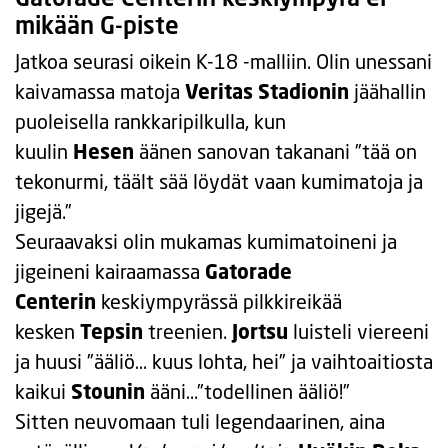
mikään G-piste
Jatkoa seurasi oikein K-18 -malliin. Olin unessani
kaivamassa matoja
Veritas Stadionin
jäähallin
puoleisella rankkaripilkulla, kun
kuulin
Hesen
äänen sanovan takanani ”tää on
tekonurmi, täält sää löydät vaan kumimatoja ja
jigejä.”
Seuraavaksi olin mukamas kumimatoineni ja
jigeineni kairaamassa
Gatorade
Centerin
keskiympyrässä pilkkireikää
kesken
Tepsin
treenien.
Jortsu
luisteli viereeni
ja huusi ”ääliö… kuus lohta, hei” ja vaihtoaitiosta
kaikui
Stounin
ääni…”todellinen ääliö!”
Sitten neuvomaan tuli legendaarinen, aina