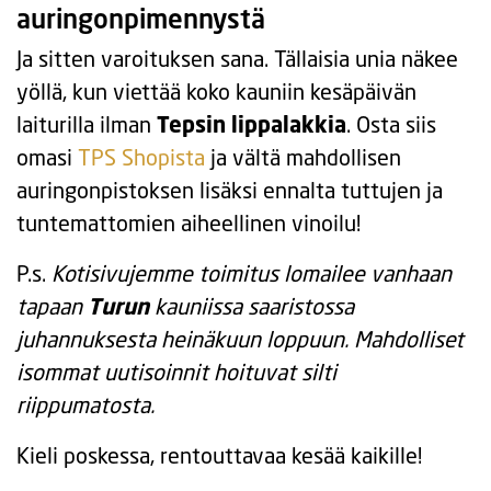
auringonpimennystä
Ja sitten varoituksen sana. Tällaisia unia näkee
yöllä, kun viettää koko kauniin kesäpäivän
laiturilla ilman
Tepsin lippalakkia
. Osta siis
omasi
TPS Shopista
ja vältä mahdollisen
auringonpistoksen lisäksi ennalta tuttujen ja
tuntemattomien aiheellinen vinoilu!
P.s.
Kotisivujemme toimitus lomailee vanhaan
tapaan
Turun
kauniissa saaristossa
juhannuksesta heinäkuun loppuun. Mahdolliset
isommat uutisoinnit hoituvat silti
riippumatosta.
Kieli poskessa, rentouttavaa kesää kaikille!