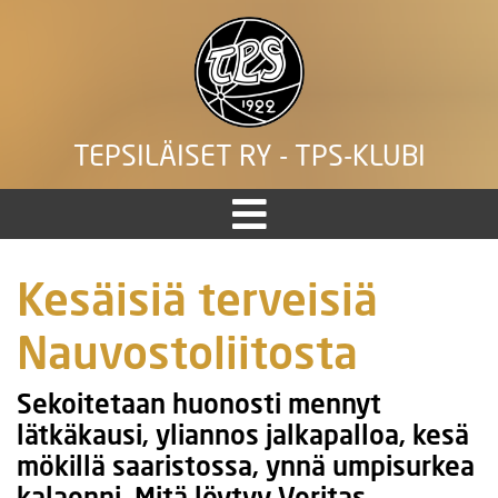
TEPSILÄISET RY - TPS-KLUBI
Kesäisiä terveisiä
Nauvostoliitosta
Sekoitetaan huonosti mennyt
lätkäkausi, yliannos jalkapalloa, kesä
mökillä saaristossa, ynnä umpisurkea
kalaonni. Mitä löytyy Veritas