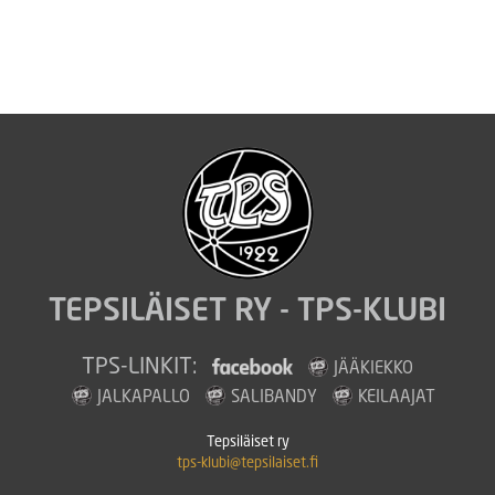
TEPSILÄISET RY - TPS-KLUBI
TPS-LINKIT:
JÄÄKIEKKO
JALKAPALLO
SALIBANDY
KEILAAJAT
Tepsiläiset ry
tps-klubi@tepsilaiset.fi