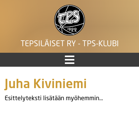
TEPSILÄISET RY - TPS-KLUBI
Juha Kiviniemi
Esittelyteksti lisätään myöhemmin…