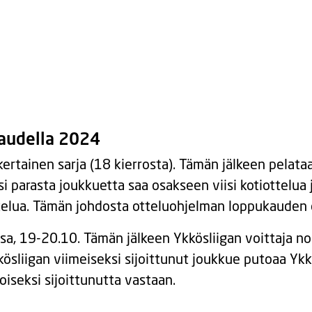
kaudella 2024
ertainen sarja (18 kierrosta). Tämän jälkeen pelataa
si parasta joukkuetta saa osakseen viisi kotiottelua j
ttelua. Tämän johdosta otteluohjelman loppukauden 
sa, 19-20.10. Tämän jälkeen Ykkösliigan voittaja no
kkösliigan viimeiseksi sijoittunut joukkue putoaa Yk
oiseksi sijoittunutta vastaan.