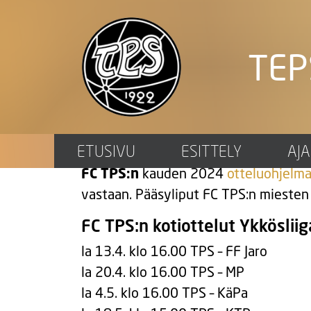
TEP
Ykkösliigan ottel
ETUSIVU
ESITTELY
AJ
FC TPS:n
kauden 2024
otteluohjelm
vastaan. Pääsyliput FC TPS:n miesten 
FC TPS:n kotiottelut Ykköslii
la 13.4. klo 16.00 TPS – FF Jaro
la 20.4. klo 16.00 TPS – MP
la 4.5. klo 16.00 TPS – KäPa