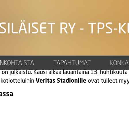
SILÄISET RY - TPS-K
uohjelma julkaistu, TPS a
ANKOHTAISTA
TAPAHTUMAT
KONKA
a
on julkaistu. Kausi alkaa lauantaina 13. huhtikuuta
kotiotteluihin
Veritas Stadionille
ovat tulleet my
gassa