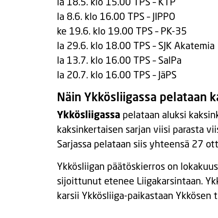
la 18.5. klo 15.00 TPS – KTP
la 8.6. klo 16.00 TPS – JIPPO
ke 19.6. klo 19.00 TPS – PK-35
la 29.6. klo 18.00 TPS – SJK Akatemia
la 13.7. klo 16.00 TPS – SalPa
la 20.7. klo 16.00 TPS – JäPS
Näin Ykkösliigassa pelataan 
Ykkösliigassa
pelataan aluksi kaksink
kaksinkertaisen sarjan viisi parasta vii
Sarjassa pelataan siis yhteensä 27 o
Ykkösliigan päätöskierros on lokakuus
sijoittunut etenee Liigakarsintaan. Y
karsii Ykkösliiga-paikastaan Ykkösen t