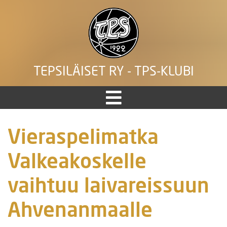
TEPSILÄISET RY - TPS-KLUBI
Vieraspelimatka
Valkeakoskelle
vaihtuu laivareissuun
Ahvenanmaalle