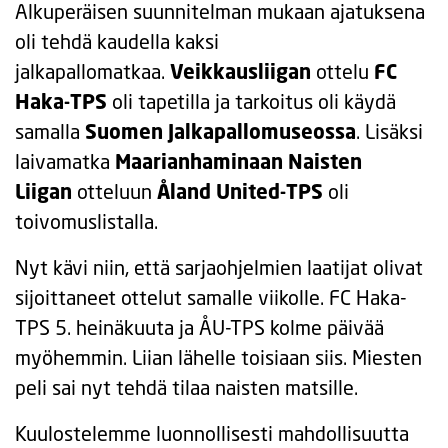
Alkuperäisen suunnitelman mukaan ajatuksena
oli tehdä kaudella kaksi
jalkapallomatkaa.
Veikkausliigan
ottelu
FC
Haka-TPS
oli tapetilla ja tarkoitus oli käydä
samalla
Suomen Jalkapallomuseossa
. Lisäksi
laivamatka
Maarianhaminaan Naisten
Liigan
otteluun
Åland United-TPS
oli
toivomuslistalla.
Nyt kävi niin, että sarjaohjelmien laatijat olivat
sijoittaneet ottelut samalle viikolle. FC Haka-
TPS 5. heinäkuuta ja ÅU-TPS kolme päivää
myöhemmin. Liian lähelle toisiaan siis. Miesten
peli sai nyt tehdä tilaa naisten matsille.
Kuulostelemme luonnollisesti mahdollisuutta