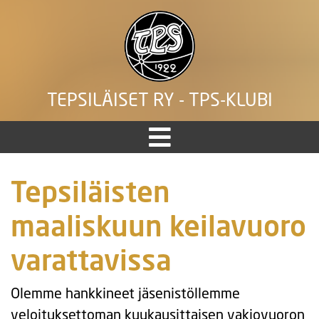
TEPSILÄISET RY - TPS-KLUBI
Tepsiläisten
maaliskuun keilavuoro
varattavissa
Olemme hankkineet jäsenistöllemme
veloituksettoman kuukausittaisen vakiovuoron