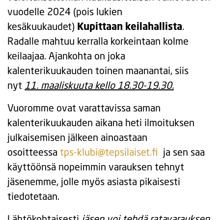
vuodelle 2024 (pois lukien
kesäkuukaudet)
Kupittaan keilahallista
.
Radalle mahtuu kerralla korkeintaan kolme
keilaajaa. Ajankohta on joka
kalenterikuukauden toinen maanantai, siis
nyt
11. maaliskuuta kello 18.30-19.30.
Vuoromme ovat varattavissa saman
kalenterikuukauden aikana heti ilmoituksen
julkaisemisen jälkeen ainoastaan
osoitteessa
tps-klubi@tepsilaiset.fi
ja sen saa
käyttöönsä nopeimmin varauksen tehnyt
jäsenemme, jolle myös asiasta pikaisesti
tiedotetaan.
Lähtökohtaisesti
jäsen voi tehdä ratavarauksen