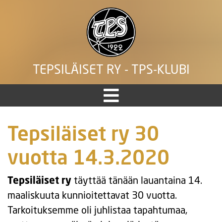
TEPSILÄISET RY - TPS-KLUBI
Tepsiläiset ry 30
vuotta 14.3.2020
Tepsiläiset ry
täyttää tänään lauantaina 14.
maaliskuuta kunnioitettavat 30 vuotta.
Tarkoituksemme oli juhlistaa tapahtumaa,