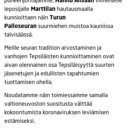
puheenjohtajamme,
Hannu Ansaan
viimeiselle
leposijalle
Marttilan
hautausmaalla
kunnioittaen näin
Turun
Palloseuran
suurmiehen muistoa kauniissa
talvisäässä.
Meille seuran tradition arvostaminen ja
vanhojen Tepsiläisten kunnioittaminen ovat
aivan olennainen osa Tepsiläisyyttä suurten
jäsenetujen ja edullisten tapahtumien
tuottamisen ohella.
Noudatamme näin toimiessamme samalla
valtioneuvoston suositusta välttää
kokoontumista koronaviruksen leviämisen
estämiseksi.