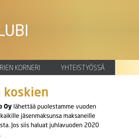
LUBI
RIEN KORNERI
YHTEISTYÖSSÄ
 koskien
p Oy
lähettää puolestamme vuoden
kaikille jäsenmaksunsa maksaneille
sta. Jos siis haluat juhlavuoden 2020
.