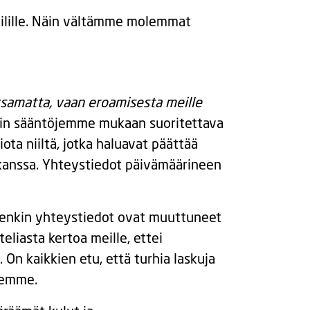
atilille. Näin vältämme molemmat
samatta, vaan eroamisesta meille
nkin sääntöjemme mukaan suoritettava
a niiltä, jotka haluavat päättää
 kanssa. Yhteystiedot päivämäärineen
denkin yhteystiedot ovat muuttuneet
teliasta kertoa meille, ettei
. On kaikkien etu, että turhia laskuja
elemme.