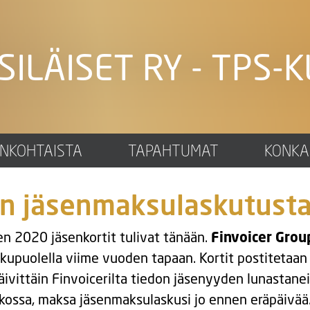
SILÄISET RY - TPS-K
ANKOHTAISTA
TAPAHTUMAT
KONKA
n jäsenmaksulaskutusta
n 2020 jäsenkortit tulivat tänään.
Finvoicer Grou
puolella viime vuoden tapaan. Kortit postitetaan 
vittäin Finvoicerilta tiedon jäsenyyden lunastanei
ukossa, maksa jäsenmaksulaskusi jo ennen eräpäivää