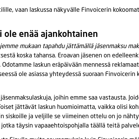
 tilille, vaan laskussa näkyvälle Finvoicerin kokoom
ei ole enää ajankohtainen
ntöjemme mukaan tapahdu jättämällä jäsenmaksu mak
ksestä koska tahansa. Eroavan jäsenen on edellee
Odotamme laskun eräpäivään mennessä reklamaatiot
seessä ole asiassa yhteydessä suoraan Finvoicerin
jäsenmaksulaskuja, joihin emme saa vastausta. Joi
 Toiset jättävät laskun huomioimatta, vaikka olisi koh
n siskoille ja veljille se viimeinen ottelu on jo nähty
jotka täysin vapaaehtoispohjalla täällä teitä palv