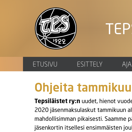
TEP
ETUSIVU
ESITTELY
AJ
Ohjeita tammikuu
Tepsiläistet ry:n
uudet, hienot vuode
2020 jäsenmaksulaskut tammikuun alku
mahdollisimman pikaisesti. Saamme päi
jäsenkortin itsellesi ensimmäisten jo