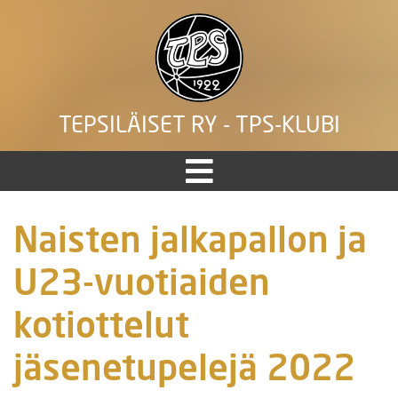
TEPSILÄISET RY - TPS-KLUBI
Naisten jalkapallon ja
U23-vuotiaiden
kotiottelut
jäsenetupelejä 2022