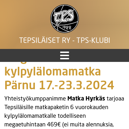
TEPSILÄISET RY - TPS-KLUBI
Megaetu
kylpylälomamatka
Pärnu 17.-23.3.2024
Yhteistyökumppanimme
Matka Hyrkäs
tarjoaa
Tepsiläisille matkapaketin 6 vuorokauden
kylpylälomamatkalle todelliseen
megaetuhintaan 469€ (ei muita alennuksia,