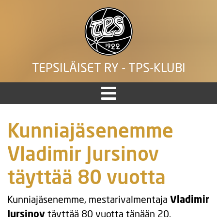
TEPSILÄISET RY - TPS-KLUBI
Kunniajäsenemme
Vladimir Jursinov
täyttää 80 vuotta
Kunniajäsenemme, mestarivalmentaja
Vladimir
Jursinov
täyttää 80 vuotta tänään 20.