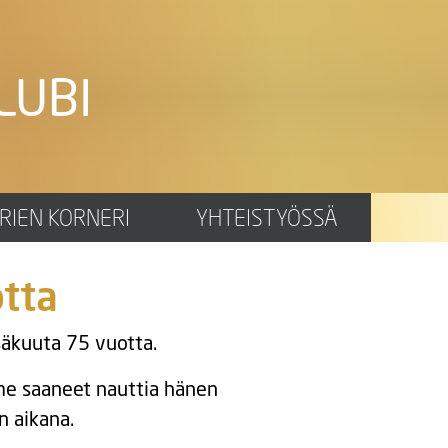
LUBI
RIEN KORNERI
YHTEISTYÖSSÄ
tta
säkuuta 75 vuotta.
mme saaneet nauttia hänen
n aikana.