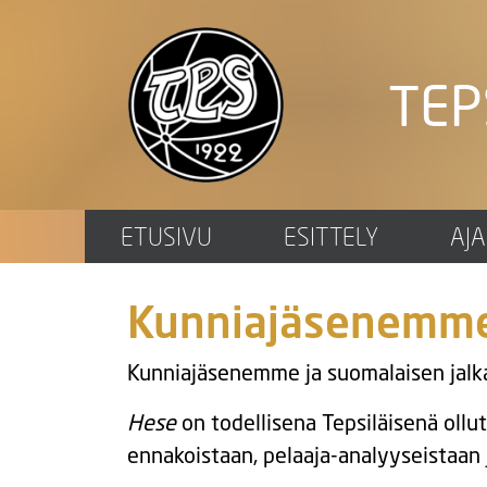
TEP
ETUSIVU
ESITTELY
AJ
Kunniajäsenemme
Kunniajäsenemme ja suomalaisen jalk
Hese
on todellisena Tepsiläisenä oll
ennakoistaan, pelaaja-analyyseistaan