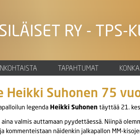
SILÄISET RY - TPS-K
ANKOHTAISTA
TAPAHTUMAT
KONKA
 Heikki Suhonen 75 vuo
apalloilun legenda
Heikki Suhonen
täyttää 21. ke
ut aina valmis auttamaan pyydettäessä. Niinpä ole
 ja kommenteistaan näidenkin jalkapallon MM-kisoje