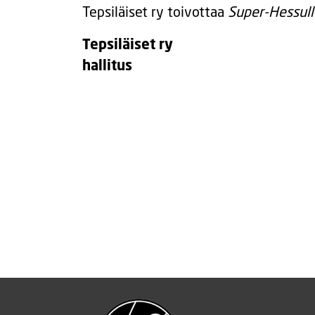
Tepsiläiset ry toivottaa
Super-Hessull
Tepsiläiset ry
hallitus