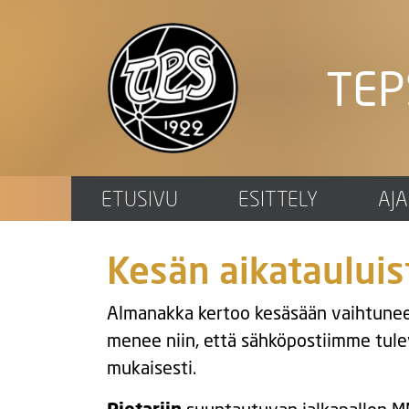
TEP
ETUSIVU
ESITTELY
AJ
Kesän aikatauluis
Almanakka kertoo kesäsään vaihtuneen 
menee niin, että sähköpostiimme tule
mukaisesti.