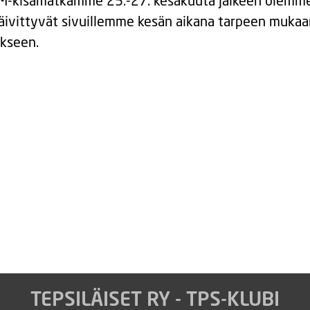
M-kisamatkamme 25.-27. kesäkuuta jälkeen olemm
äivittyvät sivuillemme kesän aikana tarpeen mukaa
ykseen.
TEPSILÄISET RY - TPS-KLUBI