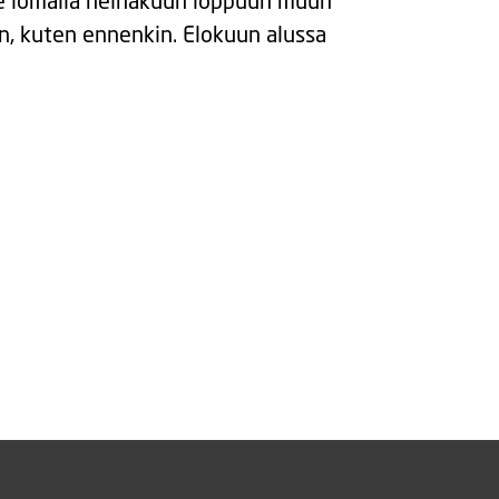
e lomalla heinäkuun loppuun muun
n, kuten ennenkin. Elokuun alussa