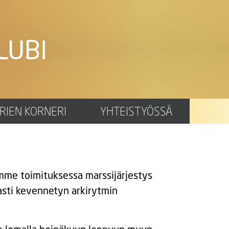
LUBI
RIEN KORNERI
YHTEISTYÖSSÄ
emme toimituksessa marssijärjestys
asti kevennetyn arkirytmin