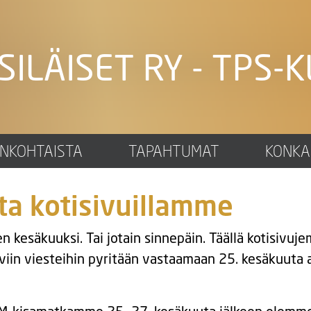
SILÄISET RY - TPS-K
ANKOHTAISTA
TAPAHTUMAT
KONKA
ta kotisivuillamme
kesäkuuksi. Tai jotain sinnepäin. Täällä kotisivuj
viin viesteihin pyritään vastaamaan 25. kesäkuuta 