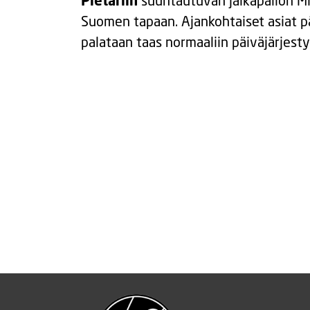
Pietariin
suuntautuvan jalkapallon M
Suomen tapaan. Ajankohtaiset asiat p
palataan taas normaaliin päiväjärjest