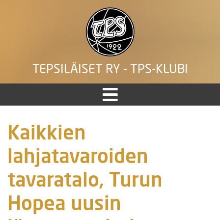
TEPSILÄISET RY - TPS-KLUBI
Kaikkien
lahjatavaroiden
tavaratalo, Turun
Hopea uusin