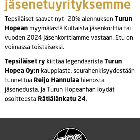
jäsenetuyrityksemme
Tepsiläiset saavat nyt -20% alennuksen
Turun
Hopean
myymälästä Kultaista jäsenkorttia tai
vuoden 2024 jäsenkorttiamme vastaan. Etu on
voimassa toistaiseksi.
Tepsiläiset ry
kiittää legendaarista
Turun
Hopea Oy:n
kauppiasta, seurahenkisyydestään
tunnettua
Reijo Hannulaa
hienosta
jäsenedusta. Ja Turun Hopeanhan löydät
osoitteesta
Rätiälänkatu 24
.