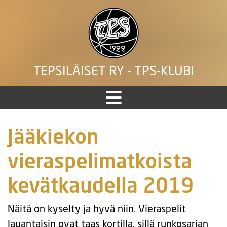
TEPSILÄISET RY - TPS-KLUBI
Jääkiekon
vieraspelimatkoista
kevätkaudella 2019
Näitä on kyselty ja hyvä niin. Vieraspelit
lauantaisin ovat taas kortilla, sillä runkosarjan