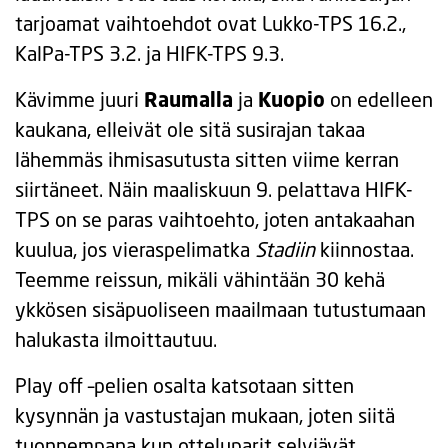
tarjoamat vaihtoehdot ovat Lukko-TPS 16.2.,
KalPa-TPS 3.2. ja HIFK-TPS 9.3.
Kävimme juuri
Raumalla
ja
Kuopio
on edelleen
kaukana, elleivät ole sitä susirajan takaa
lähemmäs ihmisasutusta sitten viime kerran
siirtäneet. Näin maaliskuun 9. pelattava HIFK-
TPS on se paras vaihtoehto, joten antakaahan
kuulua, jos vieraspelimatka
Stadiin
kiinnostaa.
Teemme reissun, mikäli vähintään 30 kehä
ykkösen sisäpuoliseen maailmaan tutustumaan
halukasta ilmoittautuu.
Play off –pelien osalta katsotaan sitten
kysynnän ja vastustajan mukaan, joten siitä
tuonnempana kun otteluparit selviävät.