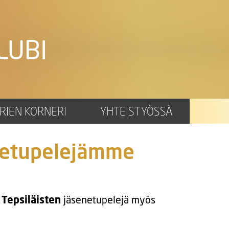
LUBI
RIEN KORNERI
YHTEISTYÖSSÄ
enetupelejämme
t
Tepsiläisten
jäsenetupelejä myös