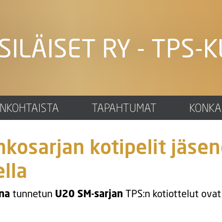
SILÄISET RY - TPS-K
ANKOHTAISTA
TAPAHTUMAT
KONKA
nkosarjan kotipelit jäs
lla
ana
tunnetun
U20 SM-sarjan
TPS:n kotiottelut ova