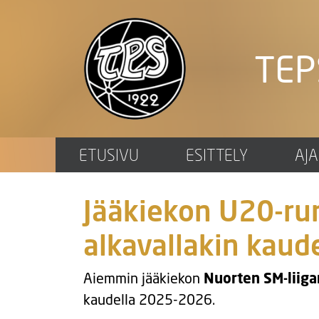
TEP
ETUSIVU
ESITTELY
AJ
Jääkiekon U20-ru
alkavallakin kaude
Aiemmin jääkiekon
Nuorten SM-liig
kaudella 2025-2026.